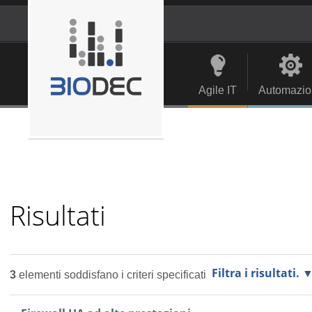
Salta
ai
contenuti.
Strumenti
Navigation
|
personali
Salta
alla
Agile IT
Automazio
navigazione
Risultati
Filtra i risultati.
3
elementi soddisfano i criteri specificati