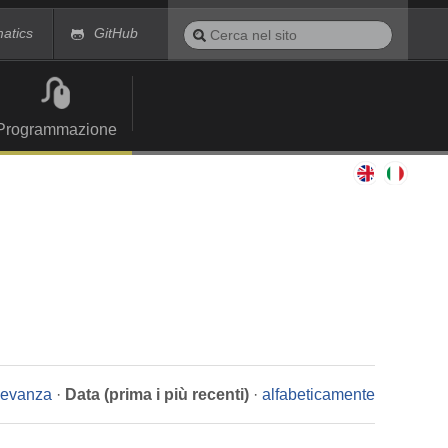
Cerca
matics
GitHub
nel
Ricerca
sito
avanzata…
Programmazione
ilevanza
·
Data (prima i più recenti)
·
alfabeticamente