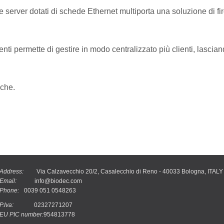
server dotati di schede Ethernet multiporta una soluzione di fir
nti permette di gestire in modo centralizzato più clienti, lasciand
iche.
Address:
Via Calzavecchio 20/2, Casalecchio di Reno - 40033 Bologna, ITALY
Email:
info@biodec.com
Phone:
0039 051 0548263
P.Iva:
02327271207
EU PIC number:
954813778