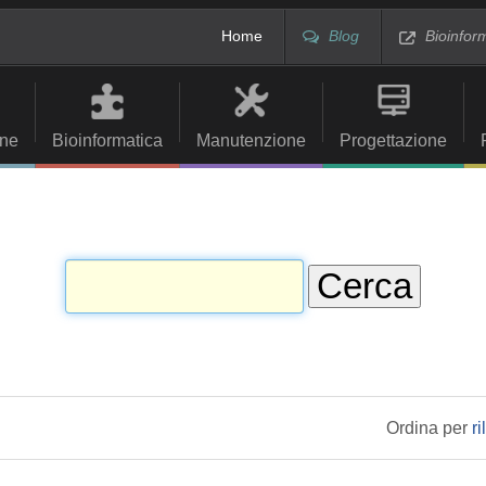
Home
Blog
Bioinfor
ne
Bioinformatica
Manutenzione
Progettazione
Ordina per
r