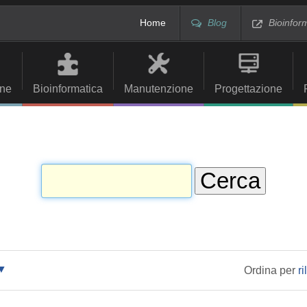
Home
Blog
Bioinfor
ne
Bioinformatica
Manutenzione
Progettazione
Ordina per
r