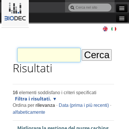
Salta
Cerca
ai
nel
Ricerca
contenuti.
sito
avanzata…
|
Navigation
Salta
Agile IT
alla
navigazione
Automazione
Bioinformatica
Risultati
Manutenzione
16
elementi soddisfano i criteri specificati
Progettazione
Filtra i risultati.
Ordina per
rilevanza
·
Data (prima i più recenti)
·
Programmazione
alfabeticamente
Migliorare la gestione del purge caching