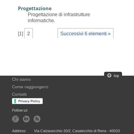
Progettazione
Progettazione di infrastrutture
informatiche.
[
1
]
2
Successivi 6 elementi »
Chi siamo
Come raggiungerci
Contatti
Follow us
Address:
Via Calzavecchio 20/2, Casalecchio di Reno - 40033