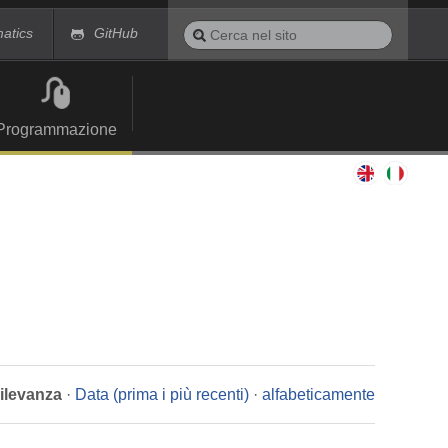
Cerca
matics
GitHub
nel
Ricerca
sito
avanzata…
Programmazione
rilevanza
·
Data (prima i più recenti)
·
alfabeticamente