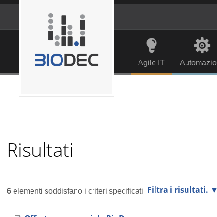
Salta
ai
contenuti.
Strumenti
Navigation
|
personali
Salta
alla
Agile IT
Automazio
navigazione
Risultati
Filtra i risultati.
6
elementi soddisfano i criteri specificati