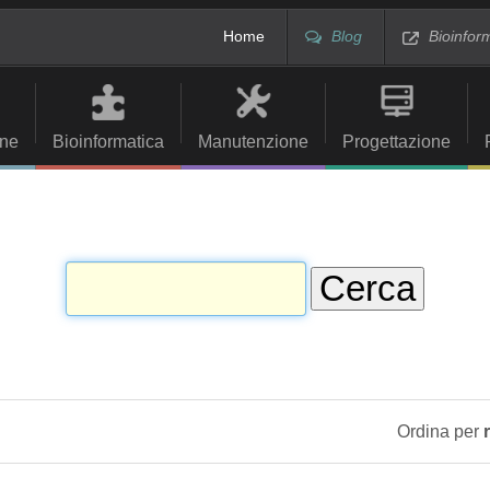
Home
Blog
Bioinfor
ne
Bioinformatica
Manutenzione
Progettazione
Ordina per