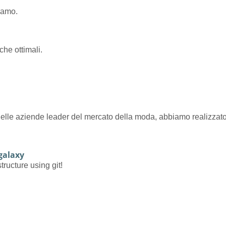
iamo.
che ottimali.
 delle aziende leader del mercato della moda, abbiamo realizzat
-galaxy
tructure using git!