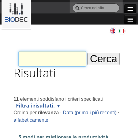
Salta
Cerca
ai
nel
Ricerca
contenuti.
sito
avanzata…
|
Navigation
Salta
Agile IT
alla
navigazione
Automazione
Bioinformatica
Risultati
Manutenzione
11
elementi soddisfano i criteri specificati
Progettazione
Filtra i risultati.
Ordina per
rilevanza
·
Data (prima i più recenti)
·
Programmazione
alfabeticamente
5 modi per migliorare la produttività