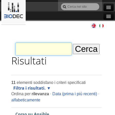
Salta
Cerca
ai
nel
Ricerca
contenuti.
sito
avanzata…
|
Navigation
Salta
Agile IT
alla
navigazione
Automazione
Bioinformatica
Risultati
Manutenzione
11
elementi soddisfano i criteri specificati
Progettazione
Filtra i risultati.
Ordina per
rilevanza
·
Data (prima i più recenti)
·
Programmazione
alfabeticamente
Corso su Ansible