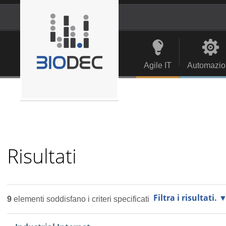
Salta
ai
contenuti.
Strumenti
Navigation
|
personali
Salta
alla
Agile IT
Automazio
navigazione
Risultati
Filtra i risultati.
9
elementi soddisfano i criteri specificati