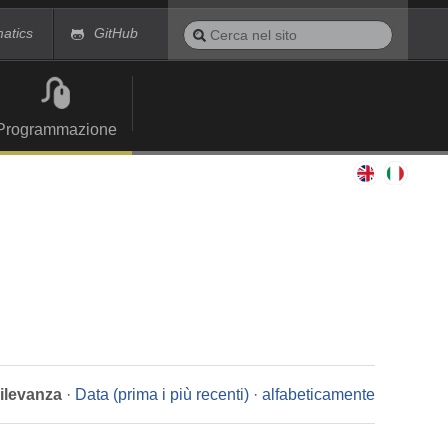
Cerca
matics
GitHub
nel
Ricerca
sito
avanzata…
Programmazione
rilevanza
·
Data (prima i più recenti)
·
alfabeticamente