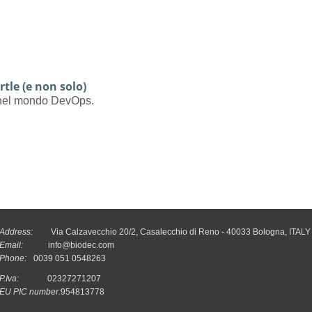
rtle (e non solo)
e nel mondo DevOps.
Address:
Via Calzavecchio 20/2, Casalecchio di Reno - 40033 Bologna, ITALY
Email:
info@biodec.com
Phone:
0039 051 0548263
P.Iva:
02327271207
EU PIC number:
954813778