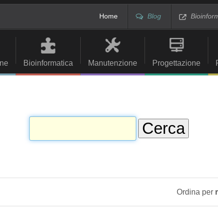
Home
Blog
Bioinfor
ne
Bioinformatica
Manutenzione
Progettazione
Ordina per