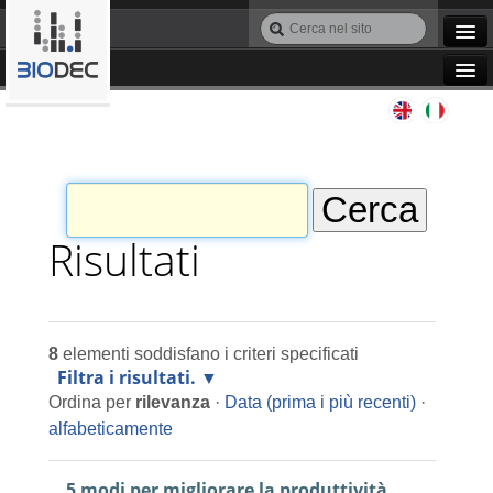
Salta
Cerca
ai
nel
Ricerca
contenuti.
sito
avanzata…
|
Navigation
Salta
Agile IT
alla
navigazione
Automazione
Bioinformatica
Risultati
Manutenzione
8
elementi soddisfano i criteri specificati
Progettazione
Filtra i risultati.
Ordina per
rilevanza
·
Data (prima i più recenti)
·
Programmazione
alfabeticamente
5 modi per migliorare la produttività