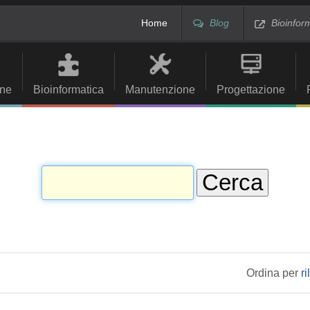
Home
Blog
Bioinfor
ne
Bioinformatica
Manutenzione
Progettazione
Ordina per
r