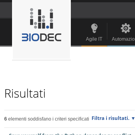
Salta
ai
contenuti.
Strumenti
Navigation
|
personali
Salta
alla
Agile IT
Automazio
navigazione
Risultati
Filtra i risultati.
6
elementi soddisfano i criteri specificati