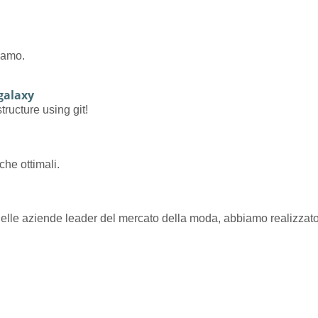
iamo.
-galaxy
tructure using git!
che ottimali.
 delle aziende leader del mercato della moda, abbiamo realizzat