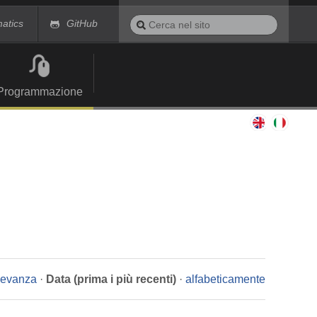
Cerca
matics
GitHub
nel
Ricerca
sito
avanzata…
Programmazione
ilevanza
·
Data (prima i più recenti)
·
alfabeticamente