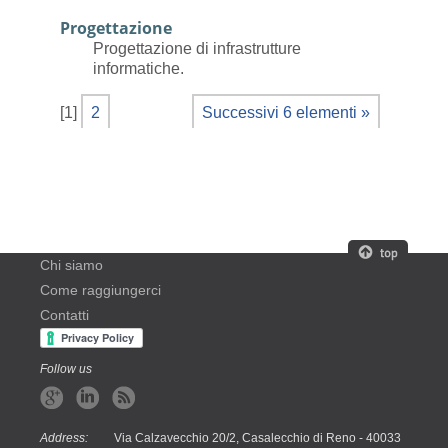
Progettazione
Progettazione di infrastrutture
informatiche.
[
1
]
2
Successivi 6 elementi »
Chi siamo
Come raggiungerci
Contatti
Follow us
Address:
Via Calzavecchio 20/2, Casalecchio di Reno - 40033