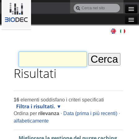
Salta
Cerca
ai
nel
Ricerca
contenuti.
sito
avanzata…
|
Navigation
Salta
Agile IT
alla
navigazione
Automazione
Bioinformatica
Risultati
Manutenzione
16
elementi soddisfano i criteri specificati
Progettazione
Filtra i risultati.
Ordina per
rilevanza
·
Data (prima i più recenti)
·
Programmazione
alfabeticamente
Migliorare la gestione del purge caching