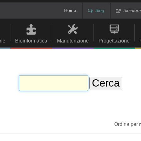
Home
Blog
Bioinfor
ne
Bioinformatica
Manutenzione
Progettazione
Ordina per