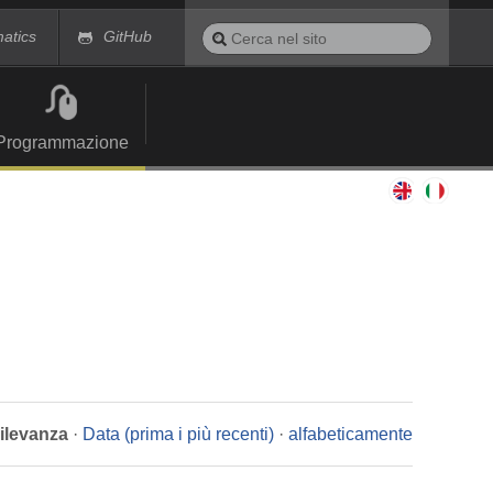
Cerca
matics
GitHub
nel
Ricerca
sito
avanzata…
Programmazione
rilevanza
·
Data (prima i più recenti)
·
alfabeticamente