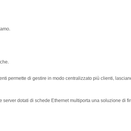
iamo.
iche.
nti permette di gestire in modo centralizzato più clienti, lasciand
server dotati di schede Ethernet multiporta una soluzione di fir