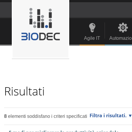
Salta
ai
contenuti.
Strumenti
Navigation
|
personali
Salta
alla
Agile IT
Automazio
navigazione
Risultati
Filtra i risultati.
8
elementi soddisfano i criteri specificati