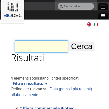
Salta
Cerca
ai
nel
Ricerca
contenuti.
sito
avanzata…
|
Navigation
Salta
Agile IT
alla
navigazione
Automazione
Bioinformatica
Risultati
Manutenzione
4
elementi soddisfano i criteri specificati
Progettazione
Filtra i risultati.
Ordina per
rilevanza
·
Data (prima i più recenti)
·
Programmazione
alfabeticamente
Offerta commerciale BioDec