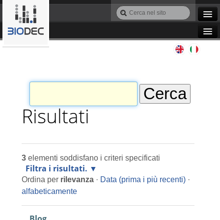
Salta
Cerca
ai
nel
Ricerca
contenuti.
sito
avanzata…
|
Navigation
Salta
Agile IT
alla
navigazione
Automazione
Bioinformatica
Risultati
Manutenzione
3
elementi soddisfano i criteri specificati
Progettazione
Filtra i risultati.
Ordina per
rilevanza
·
Data (prima i più recenti)
·
Programmazione
alfabeticamente
Blog