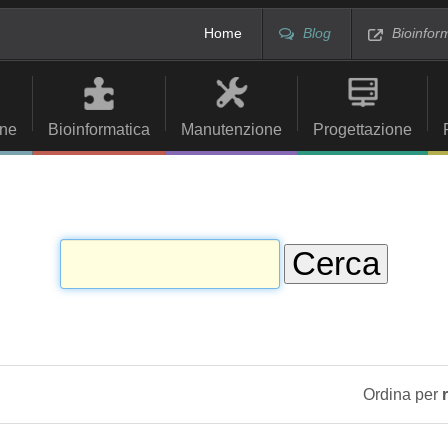
Home
Blog
Bioinfor
ne
Bioinformatica
Manutenzione
Progettazione
Ordina per