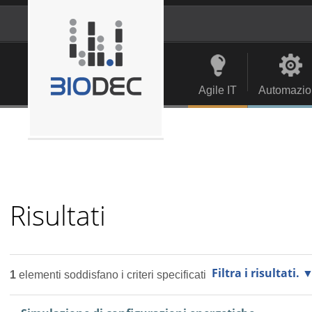
Salta
ai
contenuti.
Strumenti
Navigation
|
personali
Salta
alla
Agile IT
Automazio
navigazione
Risultati
Filtra i risultati.
1
elementi soddisfano i criteri specificati