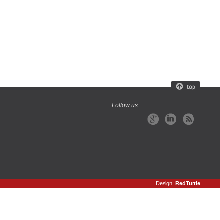
Follow us
Design:
RedTurtle