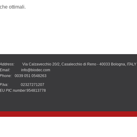
che ottimali.
Address:
Via Calzavecchio 20/2, Casalecchio di Reno - 40033 Bologna, ITALY
Email:
info@biodec.com
Phone:
0039 051 0548263
P.Iva:
02327271207
EU PIC number:
954813778