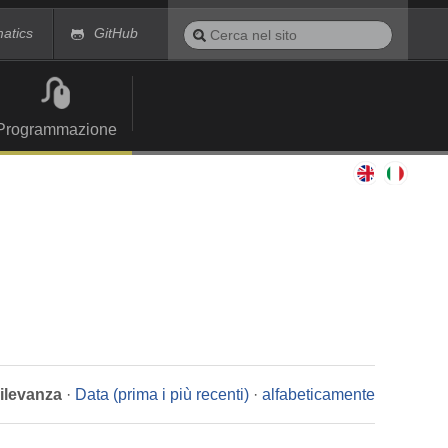
Cerca
matics
GitHub
nel
Ricerca
sito
avanzata…
Programmazione
rilevanza
·
Data (prima i più recenti)
·
alfabeticamente