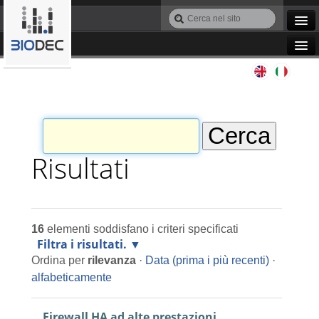
Salta
Cerca
ai
nel
Ricerca
contenuti.
sito
avanzata…
|
Navigation
Salta
Agile IT
alla
navigazione
Automazione
Bioinformatica
Risultati
Manutenzione
16
elementi soddisfano i criteri specificati
Progettazione
Filtra i risultati.
Ordina per
rilevanza
·
Data (prima i più recenti)
·
Programmazione
alfabeticamente
Firewall HA ad alte prestazioni