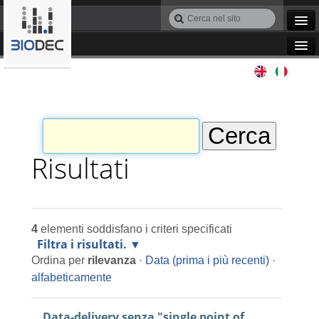
Salta
Cerca
ai
nel
Ricerca
contenuti.
sito
avanzata…
|
Navigation
Salta
Agile IT
alla
navigazione
Automazione
Bioinformatica
Risultati
Manutenzione
4
elementi soddisfano i criteri specificati
Progettazione
Filtra i risultati.
Ordina per
rilevanza
·
Data (prima i più recenti)
·
Programmazione
alfabeticamente
Data-delivery senza "single point of