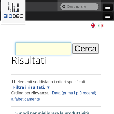
Salta
Cerca
ai
nel
Ricerca
contenuti.
sito
avanzata…
|
Navigation
Salta
Agile IT
alla
navigazione
Automazione
Bioinformatica
Risultati
Manutenzione
11
elementi soddisfano i criteri specificati
Progettazione
Filtra i risultati.
Ordina per
rilevanza
·
Data (prima i più recenti)
·
Programmazione
alfabeticamente
5 modi per migliorare la produttività