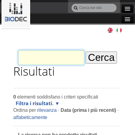
Salta
Cerca
ai
nel
Ricerca
contenuti.
sito
avanzata…
|
Navigation
Salta
Agile IT
alla
navigazione
Automazione
Bioinformatica
Risultati
Manutenzione
0
elementi soddisfano i criteri specificati
Progettazione
Filtra i risultati.
Ordina per
rilevanza
·
Data (prima i più recenti)
·
Programmazione
alfabeticamente
La ricerca non ha prodotto risultati.