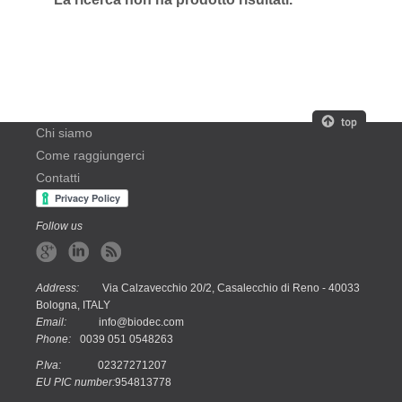
Chi siamo
Come raggiungerci
Contatti
Follow us
Address:
Via Calzavecchio 20/2, Casalecchio di Reno - 40033
Bologna, ITALY
Email:
info@biodec.com
Phone:
0039 051 0548263
P.Iva:
02327271207
EU PIC number:
954813778