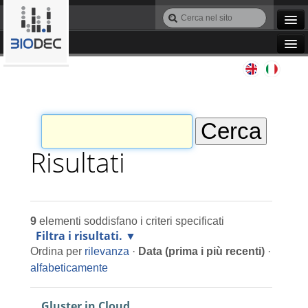
Salta
Cerca
ai
nel
Ricerca
contenuti.
sito
avanzata…
|
Navigation
Salta
Agile IT
alla
navigazione
Automazione
Bioinformatica
Risultati
Manutenzione
9
elementi soddisfano i criteri specificati
Progettazione
Filtra i risultati.
Ordina per
rilevanza
·
Data (prima i più recenti)
·
Programmazione
alfabeticamente
Gluster in Cloud