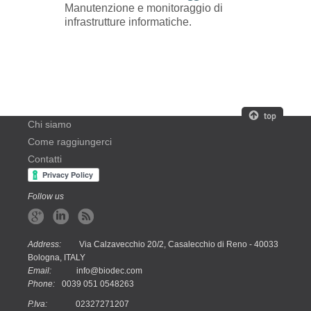
Manutenzione e monitoraggio di
infrastrutture informatiche.
Chi siamo
Come raggiungerci
Contatti
Follow us
Address:
Via Calzavecchio 20/2, Casalecchio di Reno - 40033
Bologna, ITALY
Email:
info@biodec.com
Phone:
0039 051 0548263
P.Iva:
02327271207