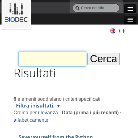
Salta
Cerca
ai
nel
Ricerca
contenuti.
sito
avanzata…
|
Navigation
Salta
Agile IT
alla
navigazione
Automazione
Bioinformatica
Risultati
Manutenzione
6
elementi soddisfano i criteri specificati
Progettazione
Filtra i risultati.
Ordina per
rilevanza
·
Data (prima i più recenti)
·
Programmazione
alfabeticamente
Save yourself from the Python