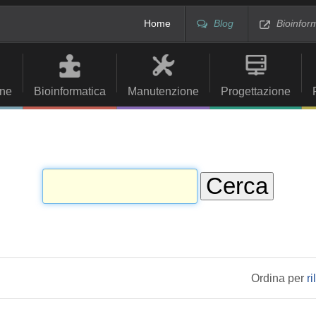
Home
Blog
Bioinfor
ne
Bioinformatica
Manutenzione
Progettazione
Ordina per
r