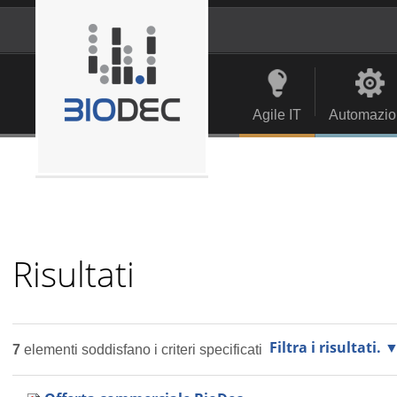
Salta
ai
contenuti.
Strumenti
Navigation
|
personali
Salta
alla
Agile IT
Automazio
navigazione
Risultati
Filtra i risultati.
7
elementi soddisfano i criteri specificati