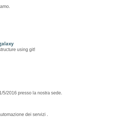
iamo.
-galaxy
tructure using git!
1/5/2016 presso la nostra sede.
automazione dei servizi .