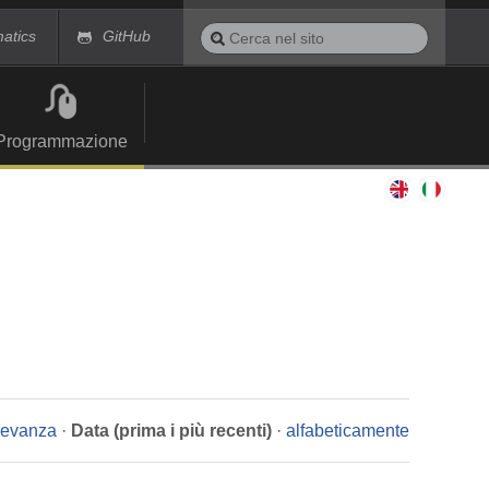
Cerca
matics
GitHub
nel
Ricerca
sito
avanzata…
Programmazione
ilevanza
·
Data (prima i più recenti)
·
alfabeticamente