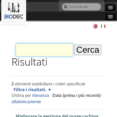
Salta
Cerca
ai
nel
Ricerca
contenuti.
sito
avanzata…
|
Navigation
Salta
Agile IT
alla
navigazione
Automazione
Bioinformatica
Risultati
Manutenzione
2
elementi soddisfano i criteri specificati
Progettazione
Filtra i risultati.
Ordina per
rilevanza
·
Data (prima i più recenti)
·
Programmazione
alfabeticamente
Migliorare la gestione del purge caching