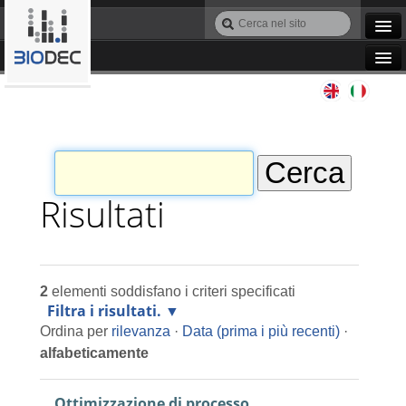
Salta
Cerca
ai
nel
Ricerca
contenuti.
sito
avanzata…
|
Navigation
Salta
Agile IT
alla
navigazione
Automazione
Bioinformatica
Risultati
Manutenzione
2
elementi soddisfano i criteri specificati
Progettazione
Filtra i risultati.
Ordina per
rilevanza
·
Data (prima i più recenti)
·
Programmazione
alfabeticamente
Ottimizzazione di processo