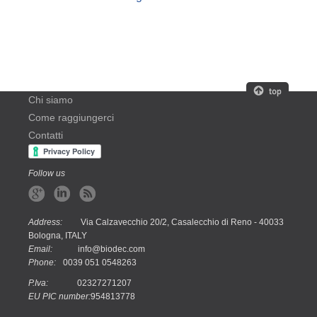
Chi siamo
Come raggiungerci
Contatti
Follow us
Address:
Via Calzavecchio 20/2, Casalecchio di Reno - 40033
Bologna, ITALY
Email:
info@biodec.com
Phone:
0039 051 0548263
P.Iva:
02327271207
EU PIC number:
954813778