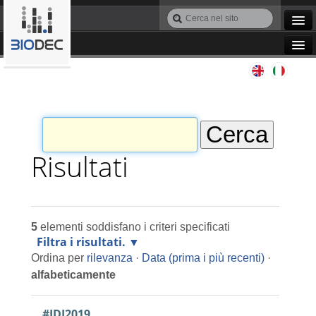
Salta
Cerca
ai
nel
Ricerca
contenuti.
sito
avanzata…
|
Navigation
Salta
Agile IT
alla
navigazione
Automazione
Bioinformatica
Risultati
Manutenzione
5
elementi soddisfano i criteri specificati
Progettazione
Filtra i risultati.
Ordina per
rilevanza
·
Data (prima i più recenti)
·
Programmazione
alfabeticamente
#IDI2019