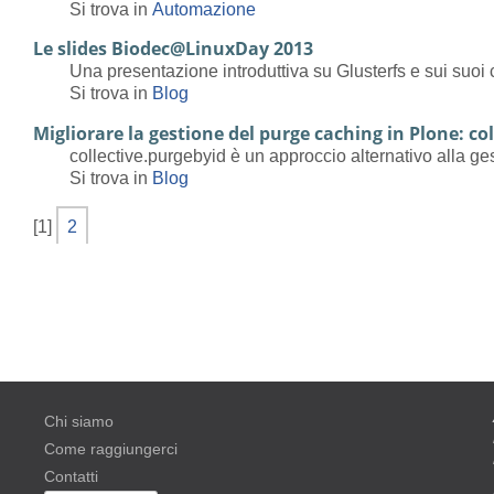
Si trova in
Automazione
Le slides Biodec@LinuxDay 2013
Una presentazione introduttiva su Glusterfs e sui suo
Si trova in
Blog
Migliorare la gestione del purge caching in Plone: co
collective.purgebyid è un approccio alternativo alla g
Si trova in
Blog
[
1
]
2
Chi siamo
Come raggiungerci
Contatti