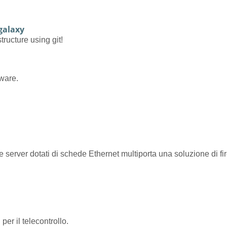
-galaxy
tructure using git!
tware.
server dotati di schede Ethernet multiporta una soluzione di fir
per il telecontrollo.