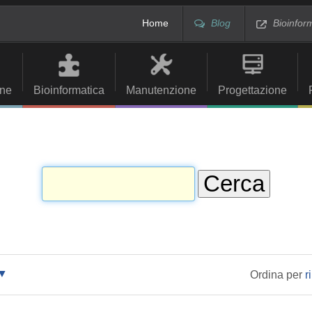
Home
Blog
Bioinfor
ne
Bioinformatica
Manutenzione
Progettazione
Ordina per
r