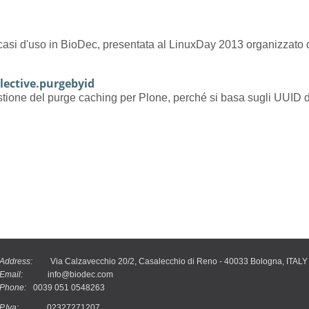
i casi d'uso in BioDec, presentata al LinuxDay 2013 organizzato
llective.purgebyid
estione del purge caching per Plone, perché si basa sugli UUID 
Address:
Via Calzavecchio 20/2, Casalecchio di Reno - 40033 Bologna, ITALY
Email:
info@biodec.com
Phone:
0039 051 0548263
P.Iva:
02327271207