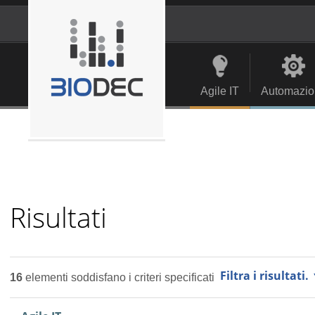
Salta
ai
contenuti.
Strumenti
Navigation
|
personali
Salta
alla
Agile IT
Automazio
navigazione
Risultati
Filtra i risultati.
16
elementi soddisfano i criteri specificati