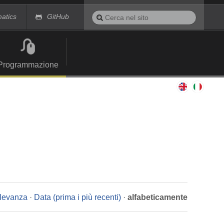
Cerca
matics
GitHub
nel
Ricerca
sito
avanzata…
Programmazione
ilevanza
·
Data (prima i più recenti)
·
alfabeticamente