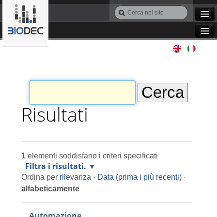
Salta
Cerca
ai
nel
Ricerca
contenuti.
sito
avanzata…
|
Navigation
Salta
Agile IT
alla
navigazione
Automazione
Bioinformatica
Risultati
Manutenzione
1
elementi soddisfano i criteri specificati
Progettazione
Filtra i risultati.
Ordina per
rilevanza
·
Data (prima i più recenti)
·
Programmazione
alfabeticamente
Automazione