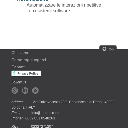
Automatizzare le interazioni ripetitive
con i sistemi software.
Chi siamo
Come raggiungerci
Contatti
Follow us
Address:
Via Calzavecchio 20/2, Casalecchio di Reno - 40033
Bologna, ITALY
Email:
info@biodec.com
Phone:
0039 051 0548263
P.Iva:
02327271207