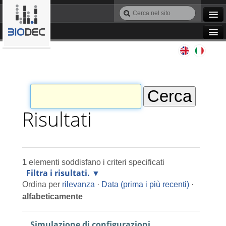
Salta
Cerca
ai
nel
Ricerca
contenuti.
sito
avanzata…
|
Navigation
Salta
Agile IT
alla
navigazione
Automazione
Bioinformatica
Risultati
Manutenzione
1
elementi soddisfano i criteri specificati
Progettazione
Filtra i risultati.
Ordina per
rilevanza
·
Data (prima i più recenti)
·
Programmazione
alfabeticamente
Simulazione di configurazioni