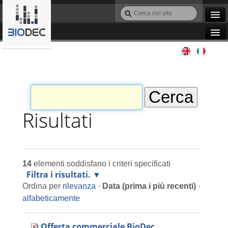
Salta
Cerca
ai
nel
Ricerca
contenuti.
sito
avanzata…
|
Navigation
Salta
Agile IT
alla
navigazione
Automazione
Bioinformatica
Risultati
Manutenzione
14
elementi soddisfano i criteri specificati
Progettazione
Filtra i risultati.
Ordina per
rilevanza
·
Data (prima i più recenti)
·
Programmazione
alfabeticamente
Offerta commerciale BioDec