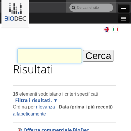
Salta
Cerca
ai
nel
Ricerca
contenuti.
sito
avanzata…
|
Navigation
Salta
Agile IT
alla
navigazione
Automazione
Bioinformatica
Risultati
Manutenzione
16
elementi soddisfano i criteri specificati
Progettazione
Filtra i risultati.
Ordina per
rilevanza
·
Data (prima i più recenti)
·
Programmazione
alfabeticamente
Offerta commerciale BioDec