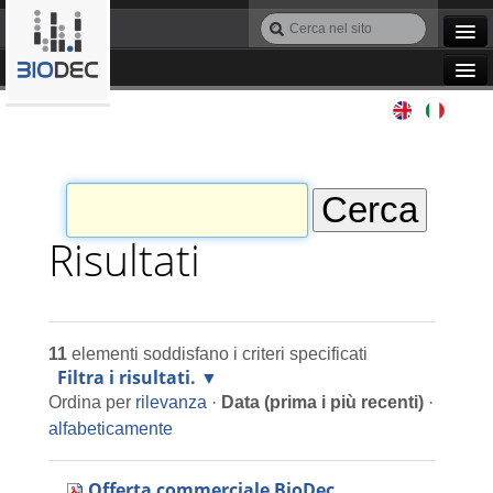
Salta
Cerca
ai
nel
Ricerca
contenuti.
sito
avanzata…
|
Navigation
Salta
Agile IT
alla
navigazione
Automazione
Bioinformatica
Risultati
Manutenzione
11
elementi soddisfano i criteri specificati
Progettazione
Filtra i risultati.
Ordina per
rilevanza
·
Data (prima i più recenti)
·
Programmazione
alfabeticamente
Offerta commerciale BioDec