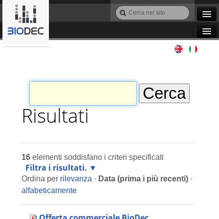
Salta
Cerca
ai
nel
Ricerca
contenuti.
sito
avanzata…
|
Navigation
Salta
Agile IT
alla
navigazione
Automazione
Bioinformatica
Risultati
Manutenzione
16
elementi soddisfano i criteri specificati
Progettazione
Filtra i risultati.
Ordina per
rilevanza
·
Data (prima i più recenti)
·
Programmazione
alfabeticamente
Offerta commerciale BioDec