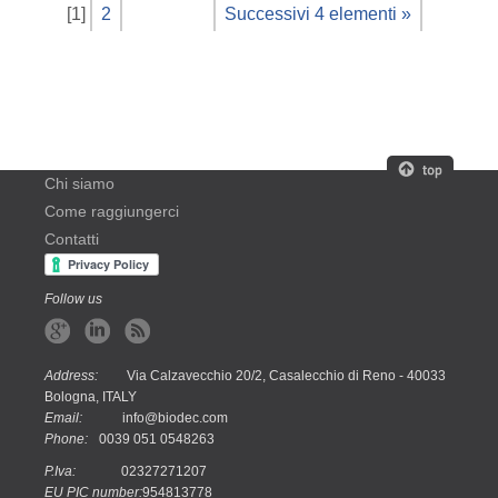
[
1
]
2
Successivi 4 elementi »
Chi siamo
Come raggiungerci
Contatti
Follow us
Address:
Via Calzavecchio 20/2, Casalecchio di Reno - 40033
Bologna, ITALY
Email:
info@biodec.com
Phone:
0039 051 0548263
P.Iva:
02327271207
EU PIC number:
954813778