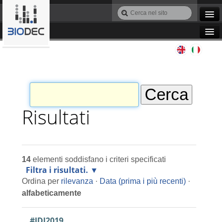
Salta
Cerca
ai
nel
Ricerca
contenuti.
sito
avanzata…
|
Navigation
Salta
Agile IT
alla
navigazione
Automazione
Bioinformatica
Risultati
Manutenzione
14
elementi soddisfano i criteri specificati
Progettazione
Filtra i risultati.
Ordina per
rilevanza
·
Data (prima i più recenti)
·
Programmazione
alfabeticamente
#IDI2019