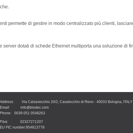
iche.
nti permette di gestire in modo centralizzato più clienti, lasciand
server dotati di schede Ethernet multiporta una soluzione di fir
Address:
Via Calzavecchio 20/2, Casalecchio di Reno - 40033 Bologna, ITALY
Email:
info@biodec.com
Phone:
0039 051 0548263
P.Iva:
02327271207
EU PIC number:
954813778