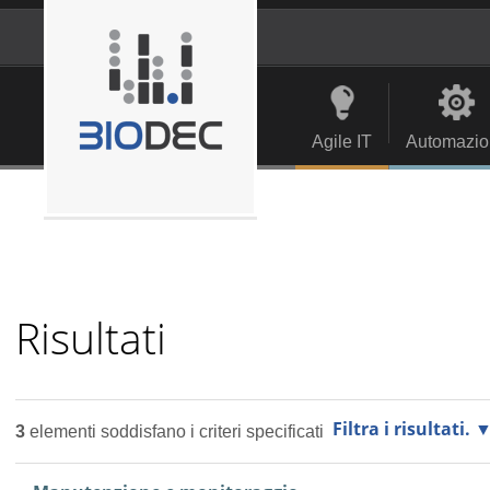
Salta
ai
contenuti.
Strumenti
Navigation
|
personali
Salta
alla
Agile IT
Automazio
navigazione
Risultati
Filtra i risultati.
3
elementi soddisfano i criteri specificati