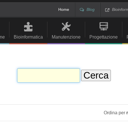
Home
Blog
Bioinfor
ne
Bioinformatica
Manutenzione
Progettazione
Ordina per