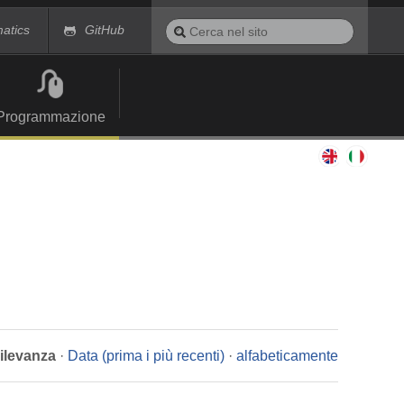
Cerca
matics
GitHub
nel
Ricerca
sito
avanzata…
Programmazione
rilevanza
·
Data (prima i più recenti)
·
alfabeticamente