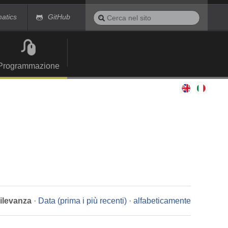
Cerca
matics
GitHub
nel
Ricerca
sito
avanzata…
Programmazione
rilevanza
·
Data (prima i più recenti)
·
alfabeticamente