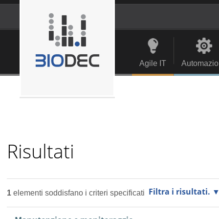
Salta
ai
contenuti.
Strumenti
Navigation
|
personali
Salta
alla
Agile IT
Automazio
navigazione
Risultati
Filtra i risultati.
1
elementi soddisfano i criteri specificati