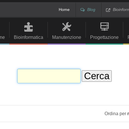
Home
Blog
Bioinfor
ne
Bioinformatica
Manutenzione
Progettazione
Ordina per