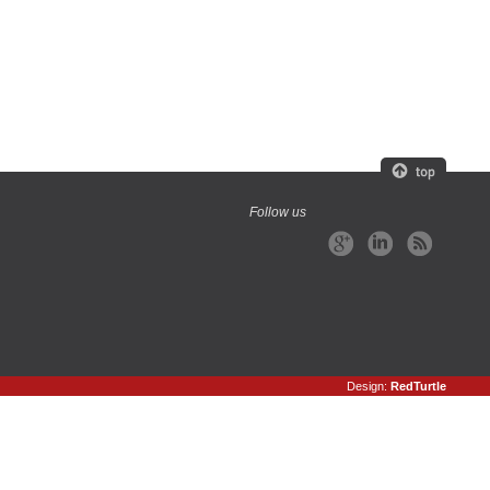
Follow us
Design:
RedTurtle