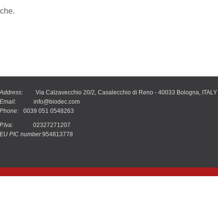
iche.
Address:
Via Calzavecchio 20/2, Casalecchio di Reno - 40033 Bologna, ITALY
Email:
info@biodec.com
Phone:
0039 051 0548263
P.Iva:
02327271207
EU PIC number:
954813778