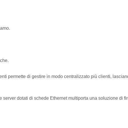
iamo.
iche.
nti permette di gestire in modo centralizzato più clienti, lasciand
server dotati di schede Ethernet multiporta una soluzione di fir