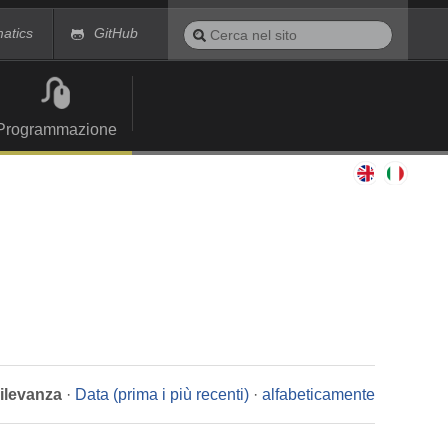
Cerca
matics
GitHub
nel
Ricerca
sito
avanzata…
Programmazione
rilevanza
·
Data (prima i più recenti)
·
alfabeticamente