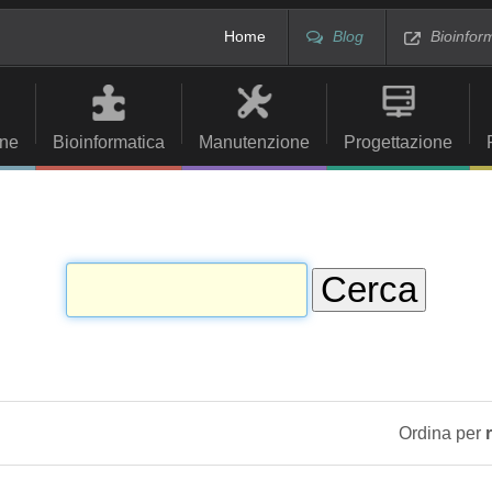
Home
Blog
Bioinfor
ne
Bioinformatica
Manutenzione
Progettazione
Ordina per