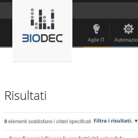
Salta
ai
contenuti.
Strumenti
Navigation
|
personali
Salta
alla
Agile IT
Automazio
navigazione
Risultati
Filtra i risultati.
8
elementi soddisfano i criteri specificati