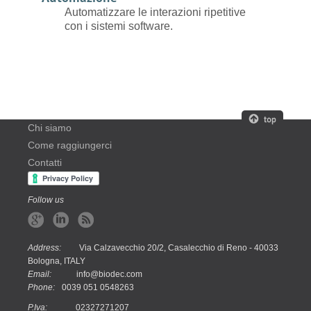
Automatizzare le interazioni ripetitive
con i sistemi software.
Chi siamo
Come raggiungerci
Contatti
Follow us
Address:
Via Calzavecchio 20/2, Casalecchio di Reno - 40033
Bologna, ITALY
Email:
info@biodec.com
Phone:
0039 051 0548263
P.Iva:
02327271207